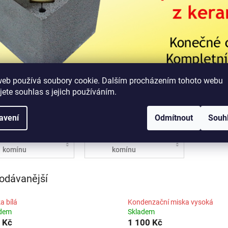
web používá soubory cookie. Dalším procházením tohoto webu
jete souhlas s jejich používáním.
Jednoprůduchový
Dvojprůduchový
K
komín Prima 1
komín Prima 2
v
avení
Odmítnout
Souh
š
A
Nadstřešní část
Rekonstrukce
komínu
komínu
odávanější
a bílá
Kondenzační miska vysoká
adem
Skladem
 Kč
1 100 Kč