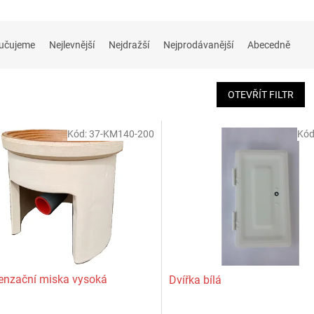
učujeme
Nejlevnější
Nejdražší
Nejprodávanější
Abecedně
OTEVŘÍT FILTR
Kód:
37-KM140-200
Kód
enzační miska vysoká
Dvířka bílá