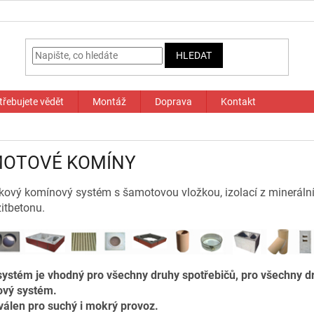
HLEDAT
třebujete vědět
Montáž
Doprava
Kontakt
OTOVÉ KOMÍNY
kový komínový systém s šamotovou vložkou, izolací z minerální 
itbetonu.
systém je vhodný pro všechny druhy spotřebičů, pro všechny dru
vý systém.
válen pro suchý i mokrý provoz.