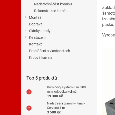
n
Nadstřešní část komínu
e
Základ
Rekonstrukce komínu
l
šamoto
Montáž
izolačn
pásku, 
Doprava
Články a rady
Vyrobe
Ke stažení
Kontakt
Prohlášení o vlastnostech
Krbová kamna
Top 5 produktů
Komínový systém 8 m, 200
mm, odbočka kolmá
19 300 Kč
Nadstřešní tvarovky Final -
Červená 1 m
3 500 Kč