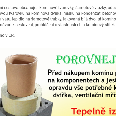
ní sestava obsahuje: komínové tvarovky, šamotové vložky, odbo
vou tvarovku na komínová dvířka, misku na kondenzát, betonovou
í vatu, lepidlo na šamotové trubky, lakovaná bílá dvojitá komíno
návod k sestavení, prohlášení o vlastnostech a komínový štítek.
no v ČR.