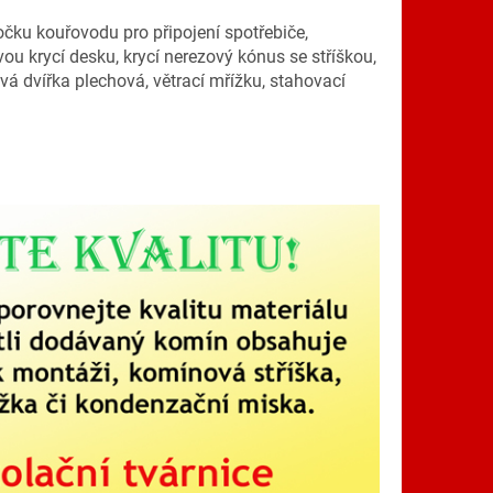
čku kouřovodu pro připojení spotřebiče,
 krycí desku, krycí nerezový kónus se stříškou,
vá dvířka plechová, větrací mřížku, stahovací