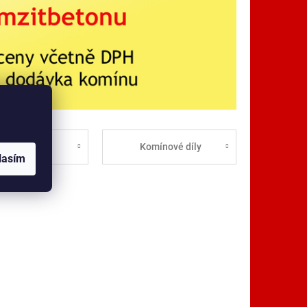
omín s
Komínové díly
entilační
lasím
achtou Prima
IR