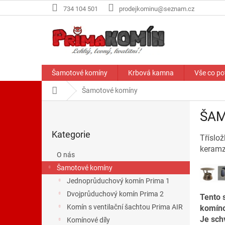
Přejít
734 104 501
prodejkominu@seznam.cz
na
obsah
Šamotové komíny
Krbová kamna
Vše co po
Domů
Šamotové komíny
P
ŠAM
o
Přeskočit
s
Kategorie
kategorie
Tříslož
t
keramz
r
O nás
a
Šamotové komíny
n
Jednoprůduchový komín Prima 1
n
í
Dvojprůduchový komín Prima 2
Tento 
p
Komín s ventilační šachtou Prima AIR
komíno
a
Je sch
Komínové díly