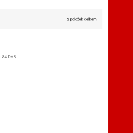
2
položek celkem
:
84-DVB