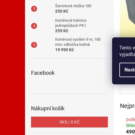
Šamotová vložka 180
250 Kč
Komínová tvárnice
jednoprůduch PK1
259 Kč
Komínový systém 9 m, 180
mm, odbočka kolmá
Tento 
19 990 Kč
vyjadřu
Nast
Facebook
Nejpr
Nákupní košík
Dvířk
0
KS /
0 KČ
Skl
490