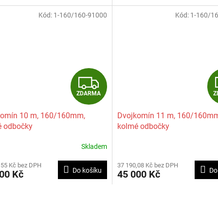
A
Kód:
1-160/160-91000
Kód:
1-160/1
Z
ZDARMA
Z
D
komín 10 m, 160/160mm,
Dvojkomín 11 m, 160/160mm
A
é odbočky
kolmé odbočky
R
Skladem
M
,55 Kč bez DPH
37 190,08 Kč bez DPH
Do košíku
Do
00 Kč
45 000 Kč
A
O
v
l