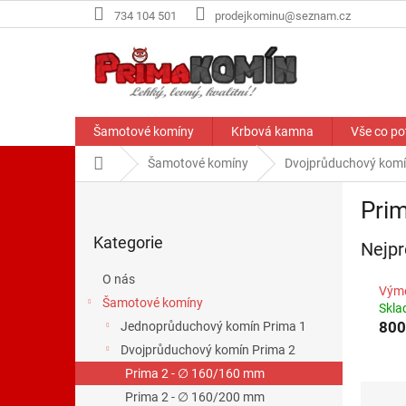
Přejít
734 104 501
prodejkominu@seznam.cz
na
obsah
Šamotové komíny
Krbová kamna
Vše co po
Domů
Šamotové komíny
Dvojprůduchový komí
P
Pri
o
Přeskočit
s
Kategorie
kategorie
Nejpr
t
r
O nás
a
Výmě
Šamotové komíny
n
Skl
800
Jednoprůduchový komín Prima 1
n
í
Dvojprůduchový komín Prima 2
p
Prima 2 - ∅ 160/160 mm
a
Ř
Prima 2 - ∅ 160/200 mm