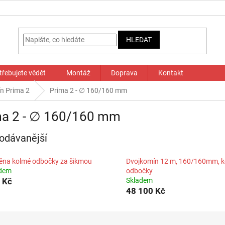
HLEDAT
třebujete vědět
Montáž
Doprava
Kontakt
n Prima 2
Prima 2 - ∅ 160/160 mm
ma 2 - ∅ 160/160 mm
odávanější
na kolmé odbočky za šikmou
Dvojkomín 12 m, 160/160mm, 
adem
odbočky
 Kč
Skladem
48 100 Kč