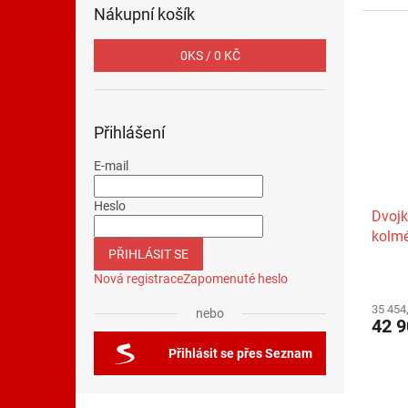
Nákupní košík
0
KS /
0 KČ
Přihlášení
E-mail
Heslo
Dvoj
kolm
PŘIHLÁSIT SE
Nová registrace
Zapomenuté heslo
35 454
nebo
42 9
Přihlásit se přes Seznam
Z