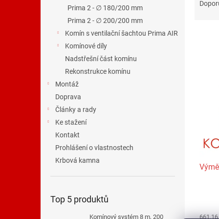
n
a
Dopor
Prima 2 - ∅ 180/200 mm
e
z
Prima 2 - ∅ 200/200 mm
l
e
n
Komín s ventilační šachtou Prima AIR
í
Komínové díly
p
Nadstřešní část komínu
V
r
ý
Rekonstrukce komínu
o
p
Montáž
d
i
Doprava
u
s
k
Články a rady
p
t
Ke stažení
r
ů
o
Kontakt
d
Prohlášení o vlastnostech
u
Krbová kamna
Výmě
k
t
ů
Top 5 produktů
661,16
Komínový systém 8 m, 200