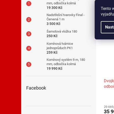
800
mm, odbočka kolmá
19 300 Kč
Tento 
Za pří
vyjadřu
Nadstřešní tvarovky Final -
Červená 1 m
3 500 Kč
Nast
Šamotová vložka 180
250 Kč
Komínová tvárnice
jednoprůduch PK1
259 Kč
Komínový systém 9 m, 180
mm, odbočka kolmá
19 990 Kč
Dvoj
odbo
Facebook
29 669
35 9