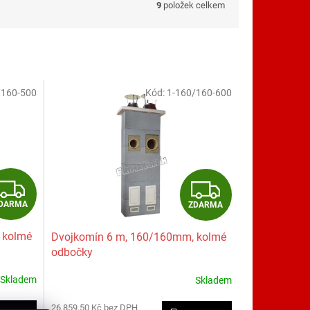
9
položek celkem
/160-500
Kód:
1-160/160-600
Z
Z
DARMA
ZDARMA
D
D
 kolmé
Dvojkomín 6 m, 160/160mm, kolmé
A
A
odbočky
R
R
Skladem
Skladem
M
M
26 859,50 Kč bez DPH