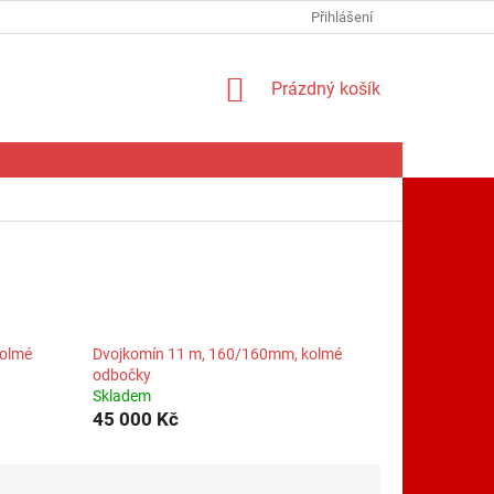
Přihlášení
NÁKUPNÍ
Prázdný košík
KOŠÍK
kolmé
Dvojkomín 11 m, 160/160mm, kolmé
odbočky
Skladem
45 000 Kč