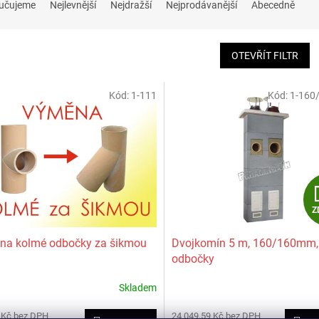
učujeme
Nejlevnější
Nejdražší
Nejprodávanější
Abecedně
OTEVŘÍT FILTR
Kód:
1-111
Kód:
1-160
Z
na kolmé odbočky za šikmou
Dvojkomín 5 m, 160/160mm,
odbočky
Skladem
 Kč bez DPH
24 049,59 Kč bez DPH