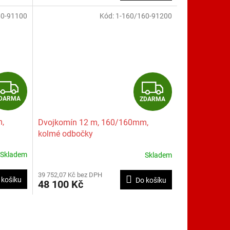
A
A
60-91100
Kód:
1-160/160-91200
Z
Z
DARMA
ZDARMA
D
D
,
Dvojkomín 12 m, 160/160mm,
A
A
kolmé odbočky
R
R
Skladem
Skladem
M
M
39 752,07 Kč bez DPH
 košíku
Do košíku
48 100 Kč
A
A