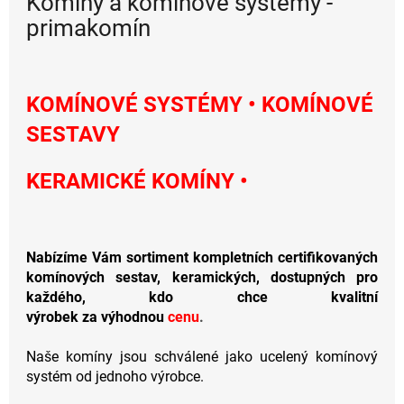
Komíny a komínové systémy -
n
primakomín
o
v
é
KOMÍNOVÉ SYSTÉMY
•
KOMÍNOVÉ
s
SESTAVY
y
s
KERAMICKÉ KOMÍ
NY •
t
é
m
Nabízíme Vám sortiment kompletních certifikovaných
y
komínových sestav, keramických, dostupných pro
-
každého, kdo chce kvalitní
p
výrobek za
výhodnou
cenu
.
r
Naše komíny jsou schválené jako ucelený komínový
i
systém od jednoho výrobce.
m