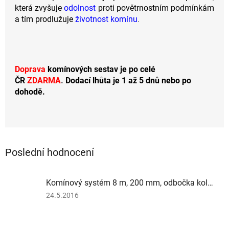
která zvyšuje
odolnost
proti povětrnostním podmínkám
a tím prodlužuje
životnost komínu
.
Doprava
komínových sestav je po celé
ČR
ZDARMA
.
Dodací lhůta je 1 až 5 dnů nebo po
dohodě.
Poslední hodnocení
Komínový systém 8 m, 200 mm, odbočka kolmá
Hodnocení
24.5.2016
produktu
je
4