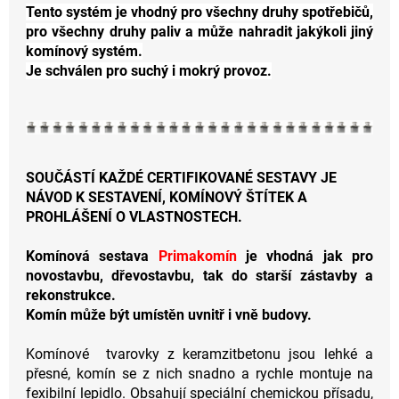
a
Tento systém je vhodný pro všechny druhy spotřebičů,
pro všechny druhy paliv a může nahradit jakýkoli jiný
k
komínový systém.
o
Je schválen pro suchý i mokrý provoz.
m
í
n
SOUČÁSTÍ KAŽDÉ CERTIFIKOVANÉ SESTAVY JE
NÁVOD K SESTAVENÍ, KOMÍNOVÝ ŠTÍTEK A
PROHLÁŠENÍ O VLASTNOSTECH.
Komínová sestava
Primakomín
je vhodná jak pro
novostavbu, dřevostavbu, tak do starší zástavby a
rekonstrukce.
Komín může být umístěn uvnitř i vně budovy.
Komínové tvarovky z keramzitbetonu jsou lehké a
přesné, komín se z nich snadno a rychle montuje na
fexibilní lepidlo. Obsahují speciální chemickou přísadu,