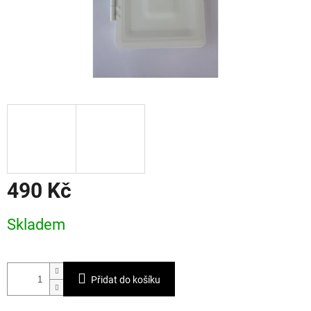
490 Kč
Měrná
Skladem
cena:
Přidat do košíku