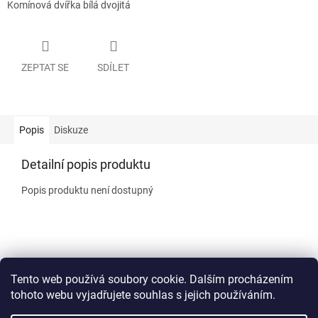
Komínová dvířka bílá dvojitá
ZEPTAT SE
SDÍLET
Popis
Diskuze
Detailní popis produktu
Popis produktu není dostupný
Z
á
Kontakty
Šamotové komíny
Ke stažení
Obchodní podmínky
p
Tento web používá soubory cookie. Dalším procházením
a
tohoto webu vyjadřujete souhlas s jejich používáním.
t