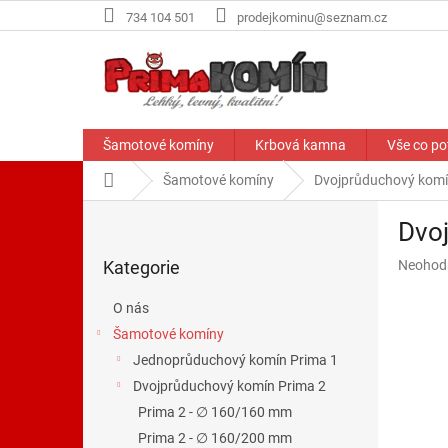
Přejít
734 104 501
prodejkominu@seznam.cz
na
obsah
Šamotové komíny
Krbová kamna
Vše co po
Domů
Šamotové komíny
Dvojprůduchový komí
P
Dvo
o
Přeskočit
s
Průměr
Kategorie
Neohod
kategorie
t
hodnoce
r
produkt
O nás
a
je
Šamotové komíny
n
0,0
z
Jednoprůduchový komín Prima 1
n
5
í
Dvojprůduchový komín Prima 2
hvězdič
p
Prima 2 - ∅ 160/160 mm
a
Prima 2 - ∅ 160/200 mm