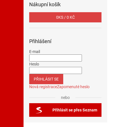
Nákupní košík
0
KS /
0 KČ
Přihlášení
E-mail
Heslo
PŘIHLÁSIT SE
Nová registrace
Zapomenuté heslo
nebo
Přihlásit se přes Seznam
Z