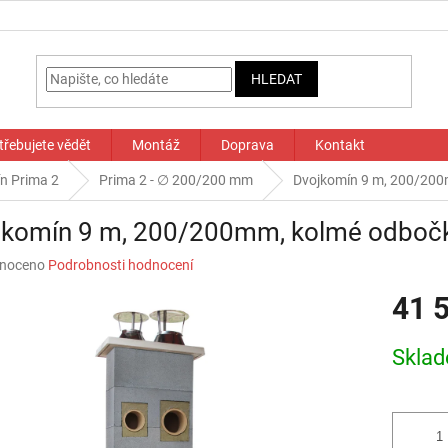
HLEDAT
třebujete vědět
Montáž
Doprava
Kontakt
n Prima 2
Prima 2 - ∅ 200/200 mm
Dvojkomín 9 m, 200/200
jkomín 9 m, 200/200mm, kolmé odboč
né
noceno
Podrobnosti hodnocení
ní
41 
u
Měrná
Skla
cena:
ek.