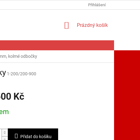
Přihlášení
NÁKUPNÍ
Prázdný košík
KOŠÍK
mm, kolmé odbočky
ky
1-200/200-900
500 Kč
dem
Přidat do košíku