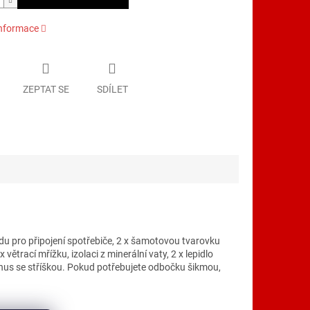
informace
ZEPTAT SE
SDÍLET
u pro připojení spotřebiče, 2 x šamotovou tvarovku
ětrací mřížku, izolaci z minerální vaty, 2 x lepidlo
onus se stříškou. Pokud potřebujete odbočku šikmou,