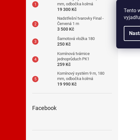
mm, odbočka kolmá
19 300 Kč
Tento 
vyjadřu
Nadstřešní tvarovky Final -
Červená 1 m
3 500 Kč
Nast
Šamotová vložka 180
250 Kč
Komínová tvárnice
jednoprůduch PK1
259 Kč
Komínový systém 9 m, 180
mm, odbočka kolmá
19 990 Kč
Facebook