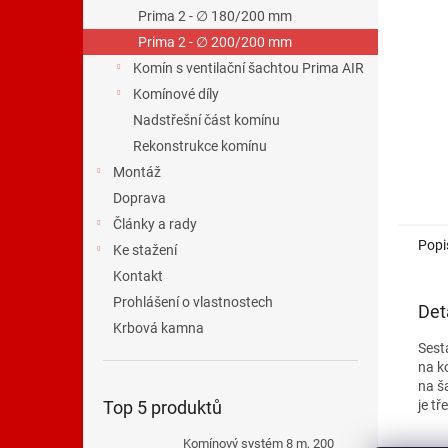
n
Prima 2 - ∅ 180/200 mm
e
Prima 2 - ∅ 200/200 mm
l
Komín s ventilační šachtou Prima AIR
Komínové díly
Nadstřešní část komínu
Rekonstrukce komínu
Montáž
Doprava
Články a rady
Popi
Ke stažení
Kontakt
Prohlášení o vlastnostech
Det
Krbová kamna
Sest
na ko
na š
je tř
Top 5 produktů
Komínový systém 8 m, 200