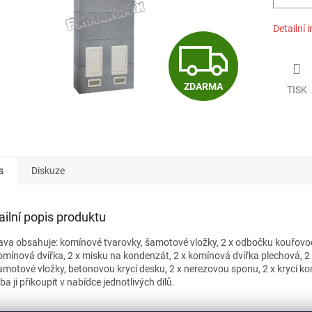
Detailní 
Z
ZDARMA
TISK
D
A
s
Diskuze
R
ailní popis produktu
M
ava obsahuje: komínové tvarovky, šamotové vložky, 2 x odbočku kouřovod
mínová dvířka, 2 x misku na kondenzát, 2 x komínová dvířka plechová, 2 x v
amotové vložky, betonovou krycí desku, 2 x nerezovou sponu, 2 x krycí k
eba ji přikoupit v nabídce jednotlivých dílů.
A