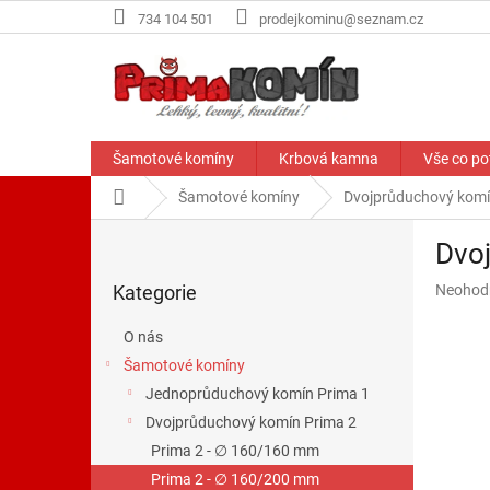
Přejít
734 104 501
prodejkominu@seznam.cz
na
obsah
Šamotové komíny
Krbová kamna
Vše co po
Domů
Šamotové komíny
Dvojprůduchový komí
P
Dvo
o
Přeskočit
s
Průměr
Kategorie
Neohod
kategorie
t
hodnoce
r
produkt
O nás
a
je
Šamotové komíny
n
0,0
z
Jednoprůduchový komín Prima 1
n
5
í
Dvojprůduchový komín Prima 2
hvězdič
p
Prima 2 - ∅ 160/160 mm
a
Prima 2 - ∅ 160/200 mm