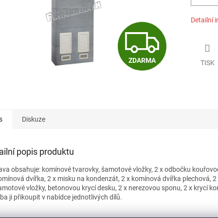
Detailní 
Z
ZDARMA
TISK
D
A
s
Diskuze
R
ailní popis produktu
M
ava obsahuje: komínové tvarovky, šamotové vložky, 2 x odbočku kouřovod
mínová dvířka, 2 x misku na kondenzát, 2 x komínová dvířka plechová, 2 x v
amotové vložky, betonovou krycí desku, 2 x nerezovou sponu, 2 x krycí k
eba ji přikoupit v nabídce jednotlivých dílů.
A