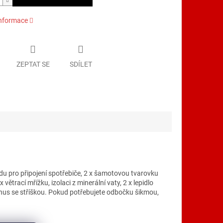
informace
ZEPTAT SE
SDÍLET
u pro připojení spotřebiče, 2 x šamotovou tvarovku
ětrací mřížku, izolaci z minerální vaty, 2 x lepidlo
onus se stříškou. Pokud potřebujete odbočku šikmou,