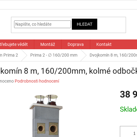
HLEDAT
třebujete vědět
Montáž
Doprava
Kontakt
n Prima 2
Prima 2 - ∅ 160/200 mm
Dvojkomín 8 m, 160/200
jkomín 8 m, 160/200mm, kolmé odboč
né
noceno
Podrobnosti hodnocení
ní
38 
u
Měrná
Skla
cena:
ek.