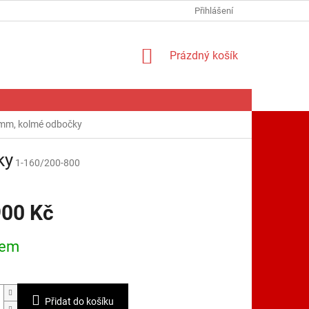
Přihlášení
NÁKUPNÍ
Prázdný košík
KOŠÍK
mm, kolmé odbočky
ky
1-160/200-800
900 Kč
dem
Přidat do košíku