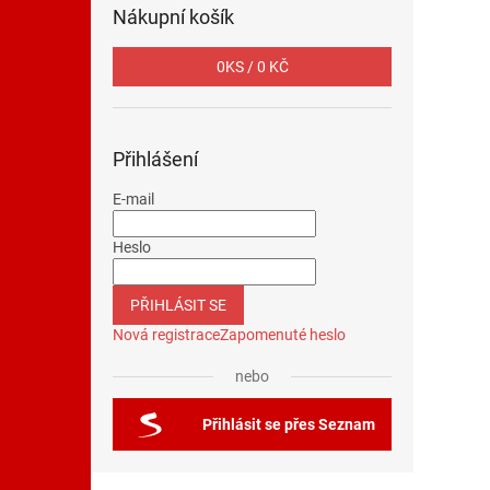
Nákupní košík
0
KS /
0 KČ
Přihlášení
E-mail
Heslo
PŘIHLÁSIT SE
Nová registrace
Zapomenuté heslo
nebo
Přihlásit se přes Seznam
Z