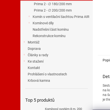
n
Prima 2 - ∅ 180/200 mm
e
Prima 2 - ∅ 200/200 mm
l
Komín s ventilační šachtou Prima AIR
Komínové díly
Nadstřešní část komínu
Rekonstrukce komínu
Montáž
Doprava
Články a rady
Popi
Ke stažení
Kontakt
Prohlášení o vlastnostech
Det
Krbová kamna
Sest
na ko
na š
je tř
Top 5 produktů
Komínový systém 8 m, 200