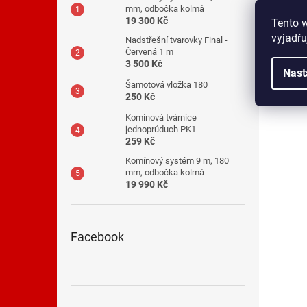
mm, odbočka kolmá
19 300 Kč
Tento 
vyjadřu
Nadstřešní tvarovky Final -
Červená 1 m
3 500 Kč
Nast
Šamotová vložka 180
250 Kč
Komínová tvárnice
jednoprůduch PK1
259 Kč
Komínový systém 9 m, 180
mm, odbočka kolmá
19 990 Kč
Facebook