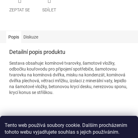
ZEPTAT SE
SDÍLET
Popis
Diskuze
Detailní popis produktu
Sestava obsahuje: komínové tvarovky, šamotové vložky,
odbočku kouřovodu pro připojení spotřebiče, šamotovou
tvarovku na komínová dvířka, misku na kondenzát, komínová
dvířka plechová, větrací mřížku, izolaci z minerální vaty, lepidlo
na šamotové vložky, betonovou krycí desku, nerezovou sponu,
krycí konus se stříškou.
Z
á
Kontakty
Šamotové komíny
Ke stažení
Obchodní podmínky
p
Tento web používá soubory cookie. Dalším procházením
a
tohoto webu vyjadřujete souhlas s jejich používáním.
t