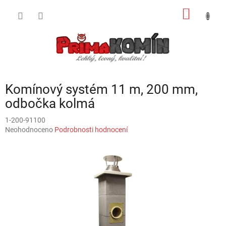
Přejít
NÁKUP
na
obsah
KOŠÍK
Komínový systém 11 m, 200 mm,
odbočka kolmá
1-200-91100
Průměrné
Neohodnoceno
Podrobnosti hodnocení
hodnocení
produktu
je
0,0
z
5
hvězdiček.