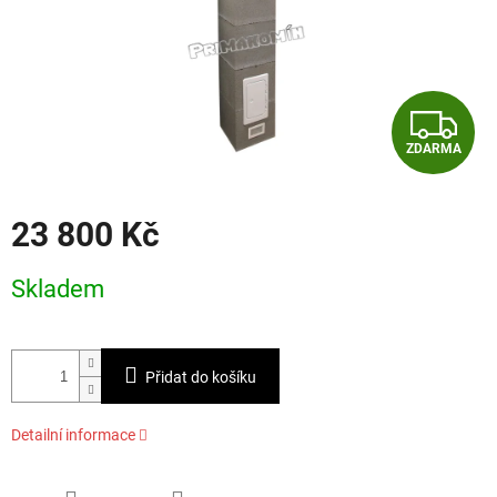
Z
ZDARMA
D
A
23 800 Kč
R
Měrná
Skladem
cena:
M
A
Přidat do košíku
Detailní informace