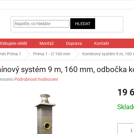
HLEDAT
třebujete vědět
Montáž
Doprava
Kontakt
mín Prima 1
Prima 1 - ∅ 160 mm
Komínový systém 9 m, 160
ínový systém 9 m, 160 mm, odbočka 
né
noceno
Podrobnosti hodnocení
ní
19 
u
Měrná
Skla
cena:
ek.