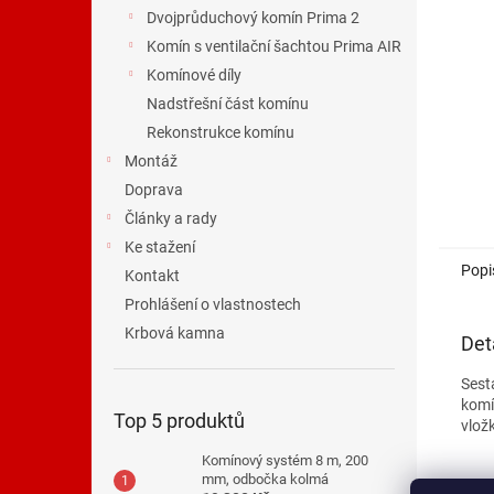
n
Dvojprůduchový komín Prima 2
e
Komín s ventilační šachtou Prima AIR
l
Komínové díly
Nadstřešní část komínu
Rekonstrukce komínu
Montáž
Doprava
Články a rady
Ke stažení
Popi
Kontakt
Prohlášení o vlastnostech
Krbová kamna
Det
Sest
komí
Top 5 produktů
vlož
Komínový systém 8 m, 200
mm, odbočka kolmá