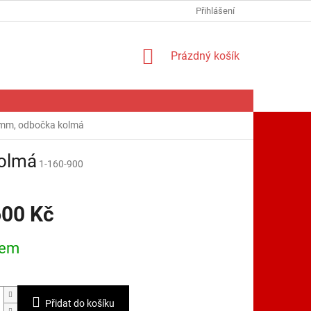
Přihlášení
NÁKUPNÍ
Prázdný košík
KOŠÍK
 mm, odbočka kolmá
kolmá
1-160-900
600 Kč
dem
Přidat do košíku