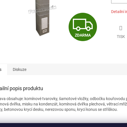
Detailní 
Z
ZDARMA
TISK
D
A
s
Diskuze
R
ailní popis produktu
M
ava obsahuje: komínové tvarovky, šamotové vložky, odbočku kouřovodu p
nová dvířka, misku na kondenzát, komínová dvířka plechová, větrací mřížku
ky, betonovou krycí desku, nerezovou sponu, krycí konus se stříškou.
A