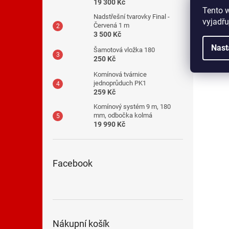
19 300 Kč
Tento 
Nadstřešní tvarovky Final -
vyjadřu
Červená 1 m
3 500 Kč
Nast
Šamotová vložka 180
250 Kč
Komínová tvárnice
jednoprůduch PK1
259 Kč
Komínový systém 9 m, 180
mm, odbočka kolmá
19 990 Kč
Facebook
Nákupní košík