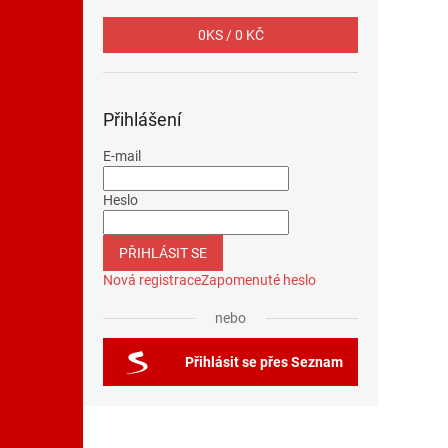
0
KS /
0 KČ
Přihlášení
E-mail
Heslo
PŘIHLÁSIT SE
Nová registrace
Zapomenuté heslo
nebo
Přihlásit se přes Seznam
Z
á