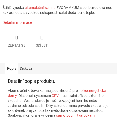
Štíhlá vysoká
akumulační kamna
EVORA AKUM s oblíbenou oválnou
základnou a s vysokou schopností sálat dodatečné teplo.
Detailní informace
ZEPTAT SE
SDÍLET
Popis
Diskuze
Detailní popis produktu
Akumulační krbová kamna jsou vhodná pro
nízkoenergetické
domy
. Disponují systémem
CPV
– centrální přívod externího
vzduchu. Ve standardu je možné zapojení horního nebo
zadního odvodu spalin. Díky sekundárnímu přívodu vzduchu je
sklo dvířek omýváno, a tak nedochází k usazování nečistot.
Spalovací komora je vyložena
šamotovými tvarovkami
.