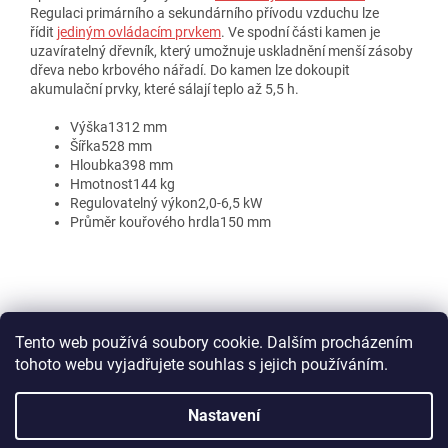
Regulaci primárního a sekundárního přívodu vzduchu lze
řídit
jediným ovládacím prvkem
. Ve spodní části kamen je
uzavíratelný dřevník, který umožnuje uskladnění menší zásoby
dřeva nebo krbového nářadí. Do kamen lze dokoupit
akumulační prvky, které sálají teplo až 5,5 h.
Výška
1312 mm
Šířka
528 mm
Hloubka
398 mm
Hmotnost
144 kg
Regulovatelný výkon
2,0-6,5 kW
Průměr kouřového hrdla
150 mm
Z
á
Kontakty
Šamotové komíny
Ke stažení
Obchodní podmínky
p
Tento web používá soubory cookie. Dalším procházením
a
tohoto webu vyjadřujete souhlas s jejich používáním.
t
í
Nastavení
Vytvořil Shoptet