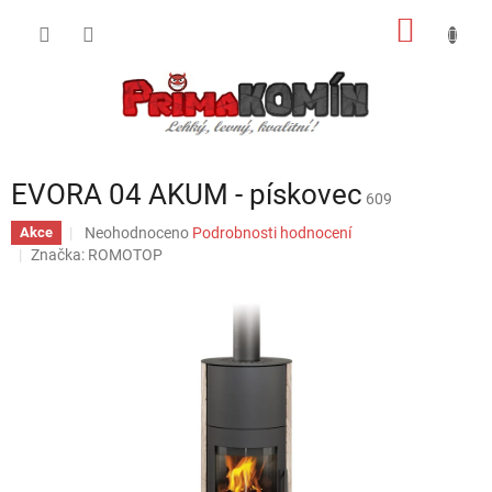
Přejít
NÁKUP
na
obsah
KOŠÍK
EVORA 04 AKUM - pískovec
609
Průměrné
Neohodnoceno
Podrobnosti hodnocení
Akce
hodnocení
Značka:
ROMOTOP
produktu
je
0,0
z
5
hvězdiček.