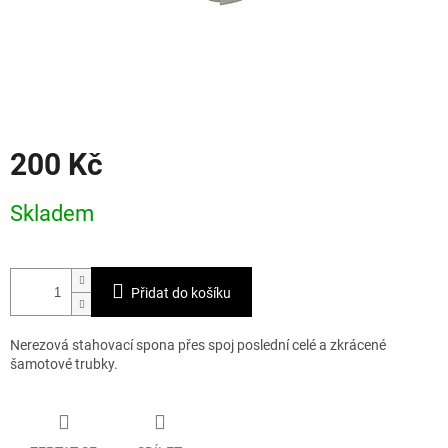
200 Kč
Měrná
Skladem
cena:
Přidat do košíku
Nerezová stahovací spona přes spoj poslední celé a zkrácené
šamotové trubky.