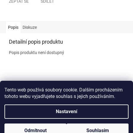
ZEPTAT SE
SDÍLET
Popis
Diskuze
Detailní popis produktu
Popis produktu není dostupný
Z
á
Kontakty
Šamotové komíny
Ke stažení
Obchodní podmínky
p
Tento web používá soubory cookie. Dalším procházením
a
tohoto webu vyjadřujete souhlas s jejich používáním.
t
í
Nastavení
Vytvořil Shoptet
Odmítnout
Souhlasím
Copyright 2026
Primakomín
. Všechna práva vyhrazena.