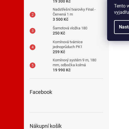
19 300 Kč
Tento 
Nadstřešní tvarovky Final -
vyjadřu
Červená 1 m
3 500 Kč
Nast
Šamotová vložka 180
250 Kč
Komínová tvárnice
jednoprůduch PK1
259 Kč
Komínový systém 9 m, 180
mm, odbočka kolmá
19 990 Kč
Facebook
Nákupní košík