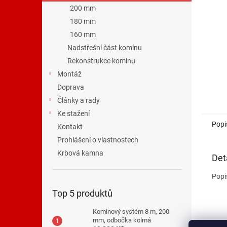
n
200 mm
e
180 mm
l
160 mm
Nadstřešní část komínu
Rekonstrukce komínu
Montáž
Doprava
Články a rady
Ke stažení
Popi
Kontakt
Prohlášení o vlastnostech
Krbová kamna
Det
Popi
Top 5 produktů
Komínový systém 8 m, 200
mm, odbočka kolmá