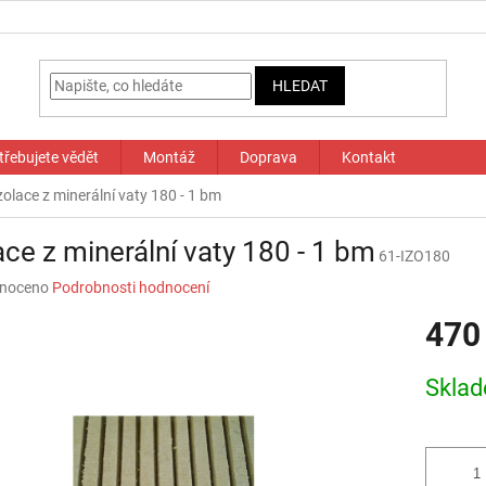
HLEDAT
třebujete vědět
Montáž
Doprava
Kontakt
zolace z minerální vaty 180 - 1 bm
ace z minerální vaty 180 - 1 bm
61-IZO180
né
noceno
Podrobnosti hodnocení
ní
470
u
Měrná
Skla
cena:
ek.