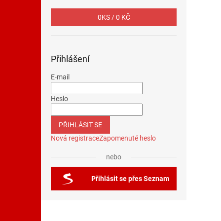
0
KS /
0 KČ
Přihlášení
E-mail
Heslo
PŘIHLÁSIT SE
Nová registrace
Zapomenuté heslo
nebo
Přihlásit se přes Seznam
Z
á