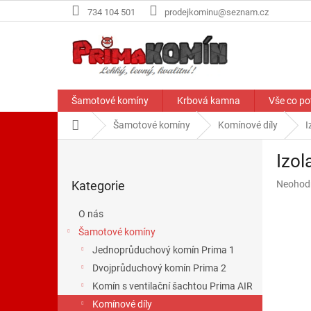
Přejít
734 104 501
prodejkominu@seznam.cz
na
obsah
Šamotové komíny
Krbová kamna
Vše co po
Domů
Šamotové komíny
Komínové díly
I
P
Izol
o
Přeskočit
s
Průměr
Kategorie
Neohod
kategorie
t
hodnoce
r
produkt
O nás
a
je
Šamotové komíny
n
0,0
z
Jednoprůduchový komín Prima 1
n
5
í
Dvojprůduchový komín Prima 2
hvězdič
p
Komín s ventilační šachtou Prima AIR
a
Komínové díly